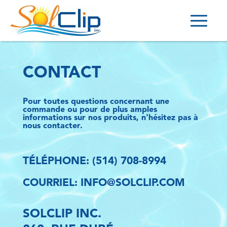
ACCUEIL
CONTACT
NOS PINCES
POINTS DE VENTE
Pour toutes questions concernant une
commande ou pour de plus amples
informations sur nos produits, n'hésitez pas à
DEVENIR DISTRIBUTEUR
nous contacter.
CONTACT
TÉLÉPHONE: (514) 708-8994
(514) 708-8994
COURRIEL: INFO@SOLCLIP.COM
INFO@SOLCLIP.COM
POLITIQUE DE CONFIDENTIALITÉ
SOLCLIP INC.